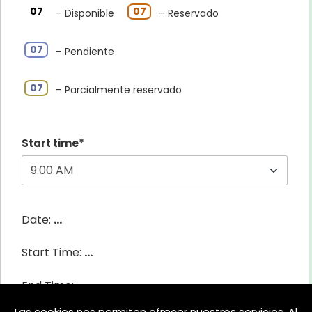
07
07
-
Disponible
-
Reservado
07
-
Pendiente
·
07
-
Parcialmente reservado
Start time*
Date:
...
Start Time:
...
End Time:
...
Las cookies nos permiten ofrecer nuestros servicios. Al