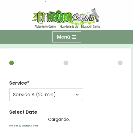
Saltar
al
contenido
Menú
Service*
Select Date
Cargando...
Powered by
Booking Calendar