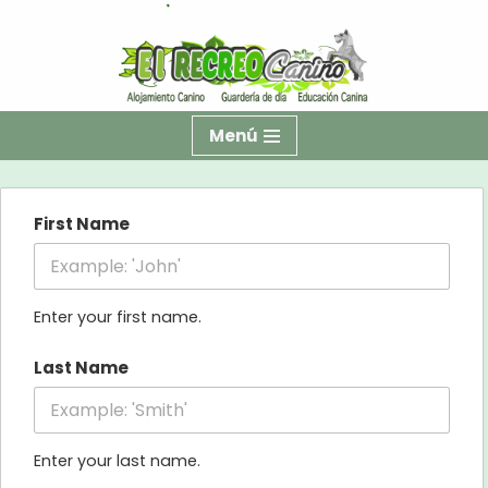
Saltar
al
contenido
Menú
First Name
Enter your first name.
Last Name
Enter your last name.